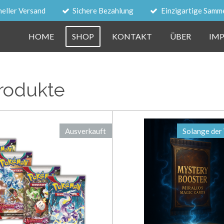
neller Versand
Sichere Bezahlung
Einzigartige Samm
HOME
SHOP
KONTAKT
ÜBER
IM
rodukte
Ausverkauft
Solange der 